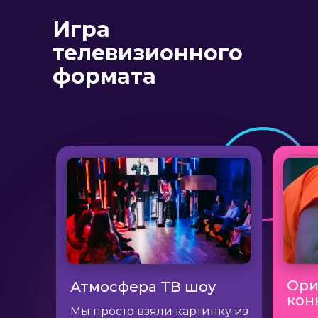
Игра
телевизионного
формата
Ори
Атмосфера ТВ шоу
кон
Мы просто взяли картинку из