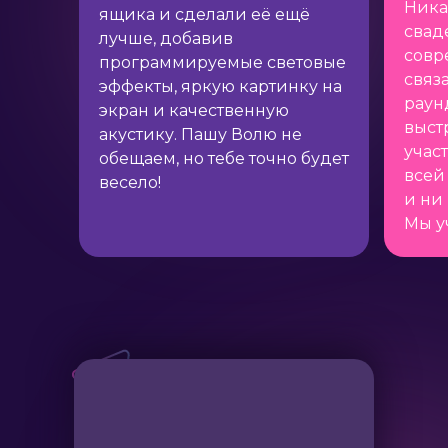
Ника
ящика и сделали её ещё
свад
лучше, добавив
совр
программируемые световые
связ
эффекты, яркую картинку на
раун
экран и качественную
выст
акустику. Пашу Волю не
учас
обещаем, но тебе точно будет
всей
весело!
и ни 
Мы у