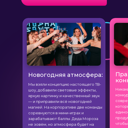
Пра
Новогодняя атмосфера:
кон
Мы взяли концепцию настоящего ТВ-
Никак
шоу, добавили световые эффекты,
конку
яркую картинку и качественный звук
совре
— и приправили всё новогодней
котор
магией. На корпоративе две команды
едино
соревнуются в мини-играх и
проду
зарабатывают баллы. Деда Мороза
чтобы 
не зовём, но атмосфера будет на