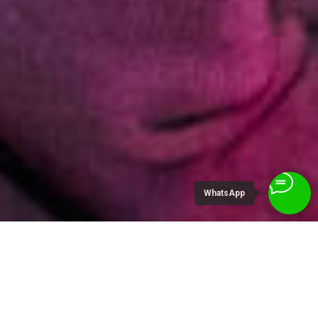
Организация —
на высшем уровне
Праздник —
настоящий
Настроение —
новогоднее на 100%
WhatsApp