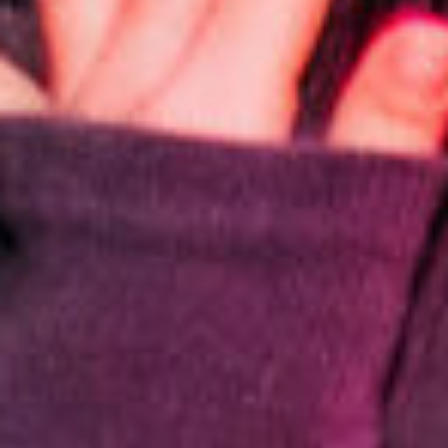
по количеству участников
Мы упакуем весь новогодний реквизит,
оборудование, ведущего и диджея —
и приедем туда, где вы хотите отметить
корпоратив: в офис, ресторан, загородный
дом или любую другую площадку.
Мы превращаем любое пространство
в праздничную студию «Двух Диванов»
и создаём атмосферу настоящего новогоднего
шоу, где сотрудники чувствуют себя
не зрителями, а участниками.
Выездной формат дарит полную свободу:
праздник проходит там, где удобно вам,
а мы берём на себя всё остальное. Стоимость
рассчитываем индивидуально: учитываем
формат вечеринки, количество участников
и удалённость площадки от Краснодара.
а точно скажем
От 17 000 ₽
после беседы
Обсудить выезд